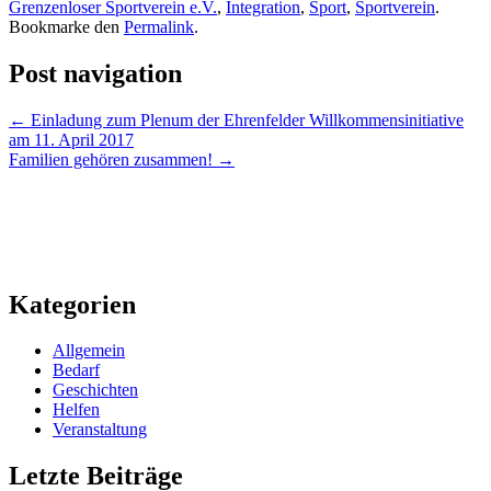
Grenzenloser Sportverein e.V.
,
Integration
,
Sport
,
Sportverein
.
Bookmarke den
Permalink
.
Post navigation
←
Einladung zum Plenum der Ehrenfelder Willkommensinitiative
am 11. April 2017
Familien gehören zusammen!
→
Kategorien
Allgemein
Bedarf
Geschichten
Helfen
Veranstaltung
Letzte Beiträge