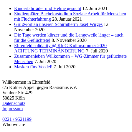
Kinderfahrräder und Helme gesucht
12. Juni 2021
Studienplätze Bachelorstudium Soziale Arbeit für Menschen
mit Fluchterfahrung
28. Januar 2021
Grußwort an unseren Schirmherrn Josef Wirges
12.
November 2020
Die Tage werden kürzer und die Langeweile länger – auch
für die Geflüchtete!
8. November 2020
Ehrenfeld solidarity @ KluG Kultursommer 2020
ACHTUNG TERMINÄNDERUNG
7. Juli 2020
Zusammenleben Willkommen – WG-Zimmer für geflüchtete
Menschen
7. Juli 2020
Masken fürs Veedel!
7. Juli 2020
Willkommen in Ehrenfeld
c/o Kölner Appell gegen Rassismus e.V.
Venloer Str. 429
50825 Köln
Datenschutz
Impressum
0221 / 9521199
Who we are