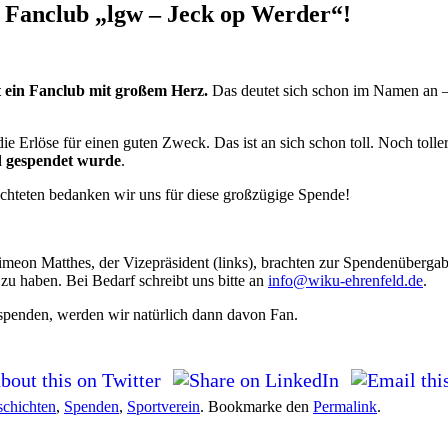
 Fanclub „lgw – Jeck op Werder“!
 ein Fanclub mit großem Herz.
Das deutet sich schon im Namen an – l
ie Erlöse für einen guten Zweck. Das ist an sich schon toll. Noch toller
d gespendet wurde
.
chteten bedanken wir uns für diese großzügige Spende!
Simeon Matthes, der Vizepräsident (links), brachten zur Spendenübergabe
 zu haben. Bei Bedarf schreibt uns bitte an
info@wiku-ehrenfeld.de
.
s spenden, werden wir natürlich dann davon Fan.
chichten
,
Spenden
,
Sportverein
. Bookmarke den
Permalink
.