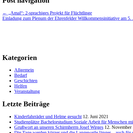
Post navigation
←
„Amal“: 2-sprachiges Projekt für Flüchtlinge
Einladung zum Plenum der Ehrenfelder Willkommensinitiative am 5. 
Kategorien
Allgemein
Bedarf
Geschichten
Helfen
Veranstaltung
Letzte Beiträge
Kinderfahrräder und Helme gesucht
12. Juni 2021
Studienplätze Bachelorstudium Soziale Arbeit für Menschen mi
Grußwort an unseren Schirmherrn Josef Wirges
12. November
Die Tage werden kürzer und die Langeweile länger – auch für d