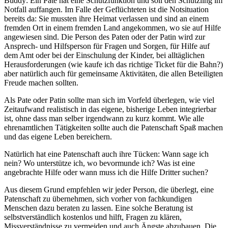
Buddy: Ein Pate hat eine Schutzfunktion und soll den Schützling im
Notfall auffangen. Im Falle der Geflüchteten ist die Notsituation
bereits da: Sie mussten ihre Heimat verlassen und sind an einem
fremden Ort in einem fremden Land angekommen, wo sie auf Hilfe
angewiesen sind. Die Person des Paten oder der Patin wird zur
Ansprech- und Hilfsperson für Fragen und Sorgen, für Hilfe auf
dem Amt oder bei der Einschulung der Kinder, bei alltäglichen
Herausforderungen (wie kaufe ich das richtige Ticket für die Bahn?)
aber natürlich auch für gemeinsame Aktivitäten, die allen Beteiligten
Freude machen sollten.
Als Pate oder Patin sollte man sich im Vorfeld überlegen, wie viel
Zeitaufwand realistisch in das eigene, bisherige Leben integrierbar
ist, ohne dass man selber irgendwann zu kurz kommt. Wie alle
ehrenamtlichen Tätigkeiten sollte auch die Patenschaft Spaß machen
und das eigene Leben bereichern.
Natürlich hat eine Patenschaft auch ihre Tücken: Wann sage ich
nein? Wo unterstütze ich, wo bevormunde ich? Was ist eine
angebrachte Hilfe oder wann muss ich die Hilfe Dritter suchen?
Aus diesem Grund empfehlen wir jeder Person, die überlegt, eine
Patenschaft zu übernehmen, sich vorher von fachkundigen
Menschen dazu beraten zu lassen. Eine solche Beratung ist
selbstverständlich kostenlos und hilft, Fragen zu klären,
Missverständnisse zu vermeiden und auch Ängste abzubauen. Die