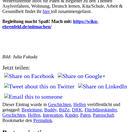
Weiterführende Infos für Paten & Begleiter zu den Themen
Asylverfahren, Wohnung, Deutsch lernen, Kita/Schule, Arbeit &
Gesundheit findet ihr
hier
toll zusammengefasst.
Begleitung macht Spaß! Mach mit:
https://wiku-
ehrenfeld.de/mitmachen/
Bild: Julia Fukuda
Jetzt teilen:
Dieser Eintrag wurde in
Geschichten
,
Helfen
veröffentlicht und
getagged:
Begleitung
,
Buddy
,
BüZe
,
DRK
,
Flüchtlingskinder
,
Geschichten
,
Helfen
,
Integration
,
Kinder
,
Paten
,
Patenschaft
.
Bookmarke den
Permalink
.