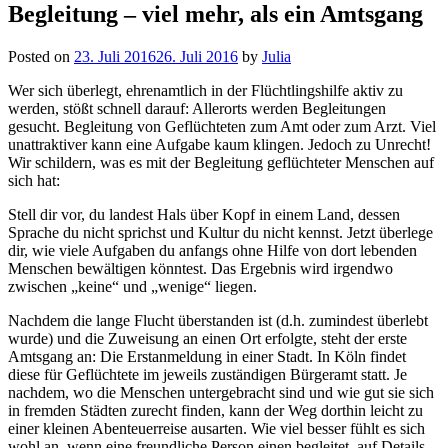
Begleitung – viel mehr, als ein Amtsgang
Posted on
23. Juli 2016
26. Juli 2016
by
Julia
Wer sich überlegt, ehrenamtlich in der Flüchtlingshilfe aktiv zu
werden, stößt schnell darauf: Allerorts werden Begleitungen
gesucht. Begleitung von Geflüchteten zum Amt oder zum Arzt. Viel
unattraktiver kann eine Aufgabe kaum klingen. Jedoch zu Unrecht!
Wir schildern, was es mit der Begleitung geflüchteter Menschen auf
sich hat:
Stell dir vor, du landest Hals über Kopf in einem Land, dessen
Sprache du nicht sprichst und Kultur du nicht kennst. Jetzt überlege
dir, wie viele Aufgaben du anfangs ohne Hilfe von dort lebenden
Menschen bewältigen könntest. Das Ergebnis wird irgendwo
zwischen „keine“ und „wenige“ liegen.
Nachdem die lange Flucht überstanden ist (d.h. zumindest überlebt
wurde) und die Zuweisung an einen Ort erfolgte, steht der erste
Amtsgang an: Die Erstanmeldung in einer Stadt. In Köln findet
diese für Geflüchtete im jeweils zuständigen Bürgeramt statt. Je
nachdem, wo die Menschen untergebracht sind und wie gut sie sich
in fremden Städten zurecht finden, kann der Weg dorthin leicht zu
einer kleinen Abenteuerreise ausarten. Wie viel besser fühlt es sich
wohl an, wenn eine freundliche Person einen begleitet, auf Details