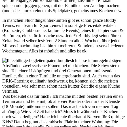
Behördengänge, ein Bankkonto eröffnen, zusammen Fußball
spielen oder joggen gehen, mit der Familie einen Ausflug machen
(und sei es nur zu einem als Spielplatz), gemeinsames Kochen usw.
In manchen Flüchtlingsunterkünften gibt es schon ganze Buddy-
Teams: ein Team für Sport, eines für sonstige Freizeitaktivitäten
(Konzerte, Clubbesuche, kulturelle Events), eines für Papierkram &
Behörden, eines für Jobsuche usw. Jede*r Buddy legt seinen/ihren
Zeitaufwand selber fest: Von 2 Stunden alle 2 Wochen, über jeden
Mittwochnachmittag bis hin zu mehreren Stunden an verschiedenen
Wochentagen. Alles ist möglich und alles ist ok.
Ich lasse in unregelmäßigen
Abständen zwei syrische Frauen bei mir kochen. Die Schwestern
sind Teil einer 11-köpfigen und drei Generationen umfassenden
Familie, die in einer Turnhalle untergebracht sind. Auch wenn das
DRK-Catering qualitativ hochwertig ist, können sich die meisten
vorstellen, wie sehr man schon nach kurzer Zeit die eigene Küche
vermisst.
Was bedeutet das für mich? Ich mache mit den beiden Frauen einen
Termin aus und teile mit, ob alle vier Kinder oder nur der Kleinste
(18 Monate) mitkommen sollen. Das mache ich von meinem Tag
abhängig: Wie viel Zeit habe ich? Muss ich während der Kocherei
noch was erledigen? Habe ich heute überhaupt Nerven für 3 quirlige
Kids? Dann beginnt das arabische Flair in meiner Wohnung: Die
Köchinnen bringen alle Zutaten selber mit. Nachdem ich ihnen